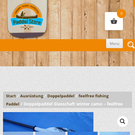
0
Zum
Menü
Inhalt
sprin
/
/
/
Start
Ausrüstung
Doppelpaddel
feelfree fishing
/ Doppelpaddel Glasschaft winter camo – feelfree
Paddel