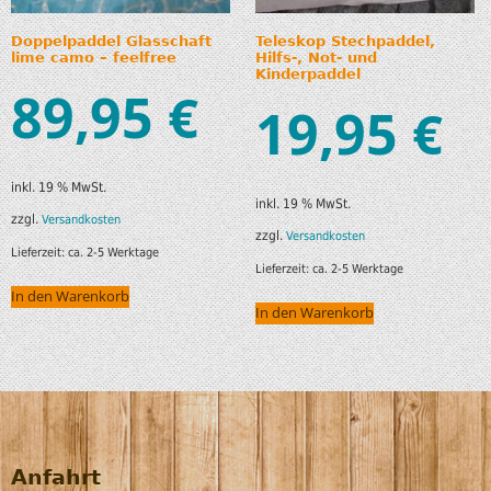
Doppelpaddel Glasschaft
Teleskop Stechpaddel,
lime camo – feelfree
Hilfs-, Not- und
Kinderpaddel
89,95
€
19,95
€
inkl. 19 % MwSt.
inkl. 19 % MwSt.
zzgl.
Versandkosten
zzgl.
Versandkosten
Lieferzeit:
ca. 2-5 Werktage
Lieferzeit:
ca. 2-5 Werktage
In den Warenkorb
In den Warenkorb
Anfahrt