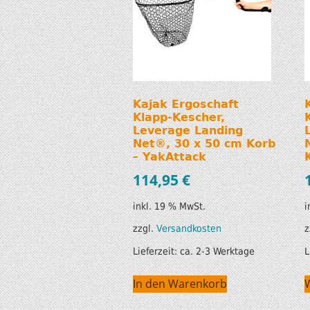
Kajak Ergoschaft
Klapp-Kescher,
Leverage Landing
Net®, 30 x 50 cm Korb
– YakAttack
114,95
€
inkl. 19 % MwSt.
i
zzgl.
Versandkosten
z
Lieferzeit:
ca. 2-3 Werktage
L
In den Warenkorb