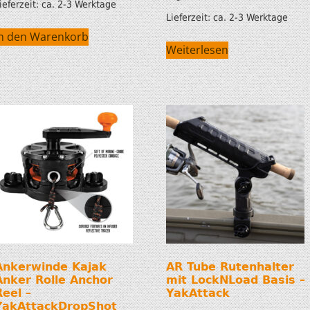
ieferzeit:
ca. 2-3 Werktage
Lieferzeit:
ca. 2-3 Werktage
HOBIE KAJAKS
In den Warenkorb
Weiterlesen
ELEKTROMOTORE
Ankerwinde Kajak
AR Tube Rutenhalter
Anker Rolle Anchor
mit LockNLoad Basis –
Reel –
YakAttack
YakAttackDropShot