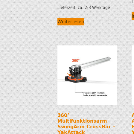
L
Lieferzeit:
ca. 2-3 Werktage
Weiterlesen
360°
Multifunktionsarm
SwingArm CrossBar –
YakAttack