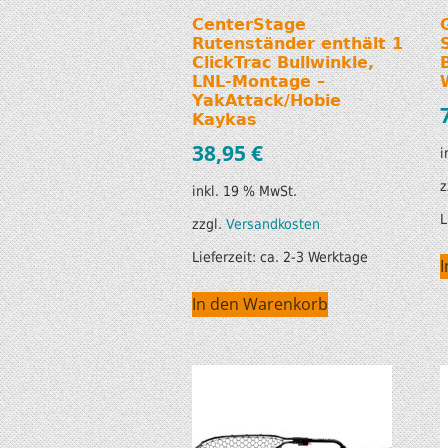
CenterStage
Rutenständer enthält 1
ClickTrac Bullwinkle,
LNL-Montage –
YakAttack/Hobie
Kaykas
38,95
€
i
z
inkl. 19 % MwSt.
L
zzgl.
Versandkosten
Lieferzeit:
ca. 2-3 Werktage
In den Warenkorb