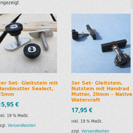
angezeigt
SUP AIR SUP
WILDERNESS SYSTEM
ZUBEHÖR
MODUL KAJAKS
LUFTBOOTE
DOPPELPADDEL
LEICHTE BOOTE FÜR IHR
STECHPADDEL
WOHNMOBIL
WESTEN & SICHERHEI
SONDERANGEBOTE/SALE
TRANSPORT &
LAGERUNG
2er Set- Gleitstein mit
2er Set- Gleitstein,
Handmutter Sealect,
Nutstein mit Handrad
BOOTSWAGEN
25mm
Mutter, 20mm – Native
Watercraft
15,95
€
SPRITZDECKEN/
17,95
€
LUKENDECKEL
nkl. 19 % MwSt.
inkl. 19 % MwSt.
zgl.
Versandkosten
RAM ZUBEHÖR
zzgl.
Versandkosten