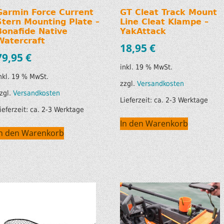
Garmin Force Current
GT Cleat Track Mount
Stern Mounting Plate –
Line Cleat Klampe –
Bonafide Native
YakAttack
Watercraft
18,95
€
79,95
€
inkl. 19 % MwSt.
nkl. 19 % MwSt.
zzgl.
Versandkosten
zgl.
Versandkosten
Lieferzeit:
ca. 2-3 Werktage
ieferzeit:
ca. 2-3 Werktage
In den Warenkorb
In den Warenkorb