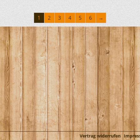
1
2
3
4
5
6
→
Vertrag widerrufen
Impre