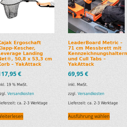
Kajak Ergoschaft
LeaderBoard Metric –
Klapp-Kescher,
71 cm Messbrett mit
Leverage Landing
Kennzeichnungshalter
Net®, 50,8 x 53,3 cm
und Cull Tabs –
Korb – YakAttack
YakAttack
117,95
€
69,95
€
nkl. 19 % MwSt.
inkl. MwSt.
zgl.
Versandkosten
zzgl.
Versandkosten
ieferzeit:
ca. 2-3 Werktage
Lieferzeit:
ca. 2-3 Werktage
Weiterlesen
Ausführung wählen