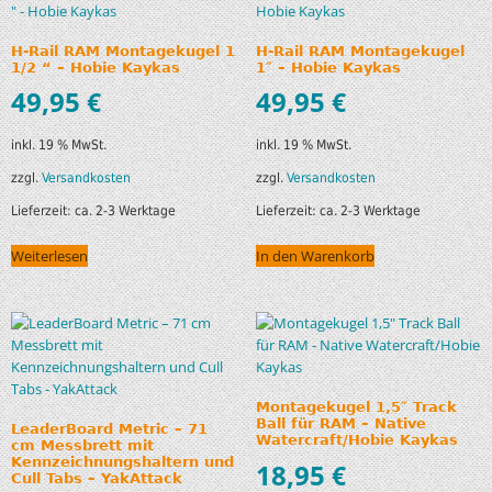
H-Rail RAM Montagekugel 1
H-Rail RAM Montagekugel
1/2 “ – Hobie Kaykas
1″ – Hobie Kaykas
49,95
€
49,95
€
inkl. 19 % MwSt.
inkl. 19 % MwSt.
zzgl.
Versandkosten
zzgl.
Versandkosten
Lieferzeit:
ca. 2-3 Werktage
Lieferzeit:
ca. 2-3 Werktage
Weiterlesen
In den Warenkorb
Montagekugel 1,5″ Track
Ball für RAM – Native
LeaderBoard Metric – 71
Watercraft/Hobie Kaykas
cm Messbrett mit
Kennzeichnungshaltern und
18,95
€
Cull Tabs – YakAttack