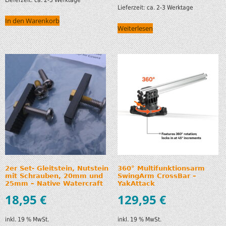
Lieferzeit:
ca. 2-3 Werktage
In den Warenkorb
Weiterlesen
2er Set- Gleitstein, Nutstein
360° Multifunktionsarm
mit Schrauben, 20mm und
SwingArm CrossBar –
25mm – Native Watercraft
YakAttack
18,95
€
129,95
€
inkl. 19 % MwSt.
inkl. 19 % MwSt.