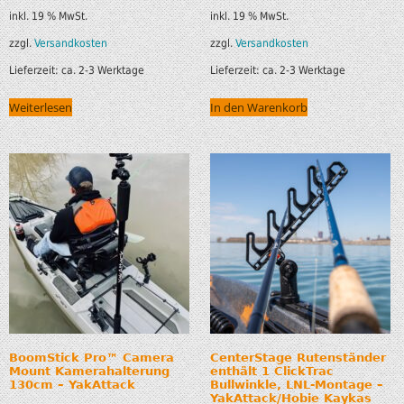
inkl. 19 % MwSt.
inkl. 19 % MwSt.
zzgl.
Versandkosten
zzgl.
Versandkosten
Lieferzeit:
ca. 2-3 Werktage
Lieferzeit:
ca. 2-3 Werktage
Weiterlesen
In den Warenkorb
BoomStick Pro™ Camera
CenterStage Rutenständer
Mount Kamerahalterung
enthält 1 ClickTrac
130cm – YakAttack
Bullwinkle, LNL-Montage –
YakAttack/Hobie Kaykas