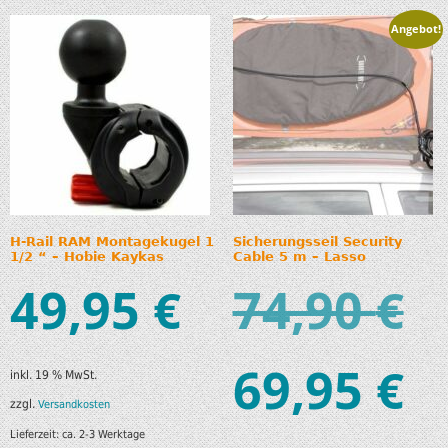
Angebot!
H-Rail RAM Montagekugel 1
Sicherungsseil Security
1/2 “ – Hobie Kaykas
Cable 5 m – Lasso
49,95
74,90
€
€
69,95
€
inkl. 19 % MwSt.
zzgl.
Versandkosten
Lieferzeit:
ca. 2-3 Werktage