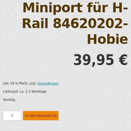
Miniport für H-
Rail 84620202-
Hobie
39,95
€
inkl. 19 % MwSt.
zzgl.
Versandkosten
Lieferzeit:
ca. 2-3 Werktage
Vorrätig
In den Warenkorb