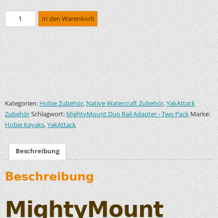
In den Warenkorb
Kategorien:
,
,
Hobie Zubehör
Native Watercraft Zubehör
YakAttack
Schlagwort:
Marke:
Zubehör
MightyMount Duo Rail Adapter - Two Pack
,
Hobie Kayaks
YakAttack
Beschreibung
Beschreibung
MightyMount