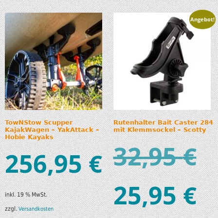
Angebot!
TowNStow Scupper
Rutenhalter Bait Caster 284
KajakWagen – YakAttack –
mit Klemmsockel – Scotty
Hobie Kayaks
32,95
€
256,95
€
25,95
€
inkl. 19 % MwSt.
zzgl.
Versandkosten