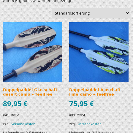
Alle 6 Ergebnisse werden angezeigt
Doppelpaddel Glasschaft
Doppelpaddel Aluschaft
desert camo – feelfree
lime camo – feelfree
89,95
€
75,95
€
inkl. MwSt.
inkl. MwSt.
zzgl.
Versandkosten
zzgl.
Versandkosten
Lieferzeit:
ca. 2-5 Werktage
Lieferzeit:
ca. 3-5 Werktage