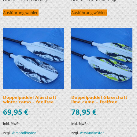
Ausführung wählen
Ausführung wählen
Doppelpaddel Aluschaft
Doppelpaddel Glasschaft
winter camo – feelfree
lime camo – feelfree
69,95
€
78,95
€
inkl. MwSt.
inkl. MwSt.
zzgl.
Versandkosten
zzgl.
Versandkosten