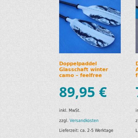
Doppelpaddel
Glasschaft winter
camo – feelfree
89,95
€
inkl. MwSt.
i
zzgl.
Versandkosten
z
Lieferzeit:
ca. 2-5 Werktage
L