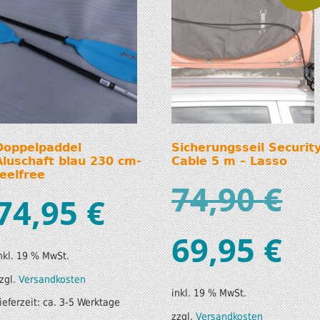
Doppelpaddel
Sicherungsseil Securit
Aluschaft blau 230 cm-
Cable 5 m – Lasso
feelfree
74,90
€
74,95
€
69,95
€
nkl. 19 % MwSt.
zgl.
Versandkosten
inkl. 19 % MwSt.
ieferzeit:
ca. 3-5 Werktage
zzgl.
Versandkosten