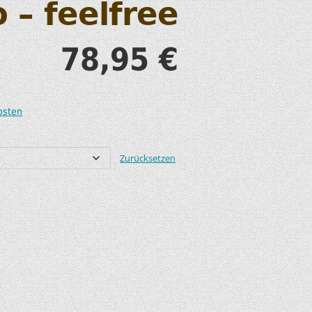
 – feelfree
S
78,95
€
osten
T
Zurücksetzen