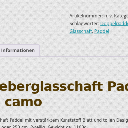
HOBIE KAJAKS
Artikelnummer:
n. v.
Katego
Schlagwörter:
Doppelpadde
ELEKTROMOTORE
Glasschaft
,
Paddel
e Informationen
ieberglasschaft Pa
e camo
chaft Paddel mit verstärktem Kunststoff Blatt und tollen Desi
oder 250 cm, 2-teilig, Gewicht ca. 1100g.