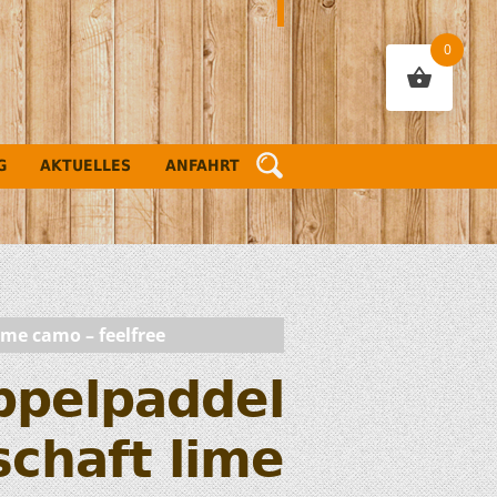
0
G
AKTUELLES
ANFAHRT
ime camo – feelfree
ppelpaddel
schaft lime