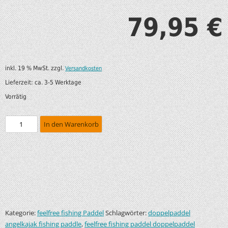
79,95
€
inkl. 19 % MwSt.
zzgl.
Versandkosten
Lieferzeit:
ca. 3-5 Werktage
Vorrätig
In den Warenkorb
Kategorie:
Schlagwörter:
feelfree fishing Paddel
doppelpaddel
,
angelkajak fishing paddle
feelfree fishing paddel doppelpaddel