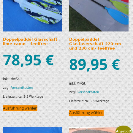
Doppelpaddel Glasschaft
Doppelpaddel
lime camo – feelfree
Glasfaserschaft 220 cm
und 230 cm- feelfree
78,95
€
89,95
€
inkl. MwSt.
inkl. MwSt.
zzgl.
Versandkosten
zzgl.
Versandkosten
Lieferzeit:
ca. 2-5 Werktage
Lieferzeit:
ca. 3-5 Werktage
Ausführung wählen
Ausführung wählen
Angebot!