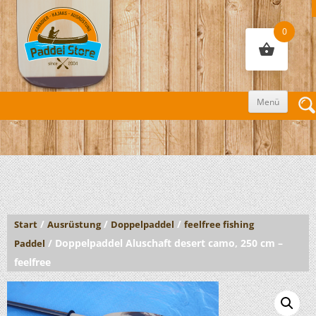
0
Zum
Menü
Inhalt
sprin
/
/
/
Start
Ausrüstung
Doppelpaddel
feelfree fishing
/ Doppelpaddel Aluschaft desert camo, 250 cm –
Paddel
feelfree