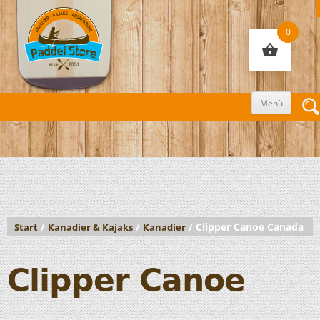
0
Zum
Menü
Inhalt
sprin
/
/
/ Clipper Canoe Canada
Start
Kanadier & Kajaks
Kanadier
Clipper Canoe