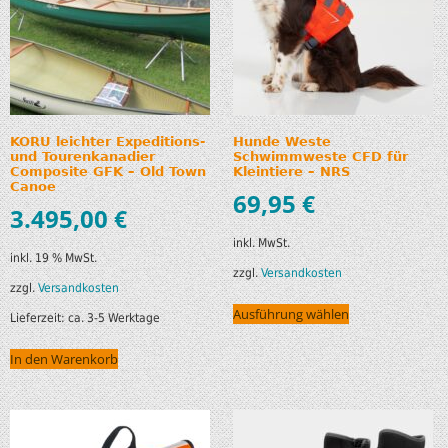
KORU leichter Expeditions-
Hunde Weste
und Tourenkanadier
Schwimmweste CFD für
Composite GFK – Old Town
Kleintiere – NRS
Canoe
69,95
€
3.495,00
€
inkl. MwSt.
inkl. 19 % MwSt.
zzgl.
Versandkosten
zzgl.
Versandkosten
Ausführung wählen
Lieferzeit:
ca. 3-5 Werktage
In den Warenkorb