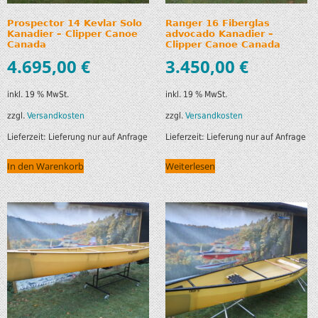
Prospector 14 Kevlar Solo
Ranger 16 Fiberglas
Kanadier – Clipper Canoe
advocado Kanadier –
Canada
Clipper Canoe Canada
4.695,00
€
3.450,00
€
inkl. 19 % MwSt.
inkl. 19 % MwSt.
zzgl.
Versandkosten
zzgl.
Versandkosten
Lieferzeit:
Lieferung nur auf Anfrage
Lieferzeit:
Lieferung nur auf Anfrage
In den Warenkorb
Weiterlesen