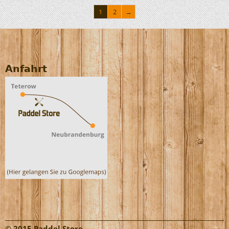
1
2
→
Anfahrt
© 2015 Paddel Store