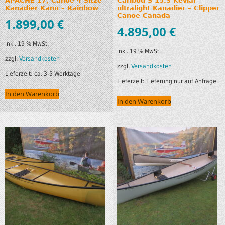
APACHE 17, Canoe 4 Sitze
Caribou S 15.3 Kevlar
Kanadier Kanu – Rainbow
ultralight Kanadier – Clipper
Canoe Canada
1.899,00
€
4.895,00
€
inkl. 19 % MwSt.
inkl. 19 % MwSt.
zzgl.
Versandkosten
zzgl.
Versandkosten
Lieferzeit:
ca. 3-5 Werktage
Lieferzeit:
Lieferung nur auf Anfrage
In den Warenkorb
In den Warenkorb