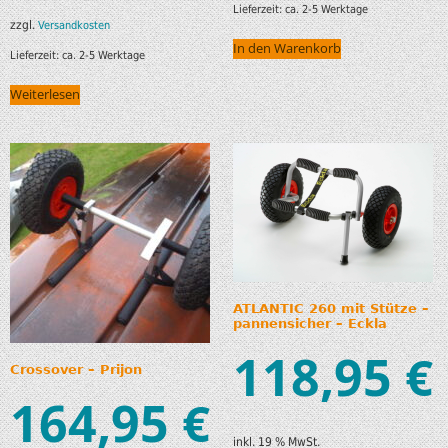
Lieferzeit:
ca. 2-5 Werktage
zzgl.
Versandkosten
In den Warenkorb
Lieferzeit:
ca. 2-5 Werktage
Weiterlesen
ATLANTIC 260 mit Stütze –
pannensicher – Eckla
118,95
€
Crossover – Prijon
164,95
€
inkl. 19 % MwSt.