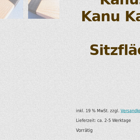
SUP AIR SUP
WILDERNESS SYSTEM
Kanu Ka
ZUBEHÖR
MODUL KAJAKS
LUFTBOOTE
DOPPELPADDEL
LEICHTE BOOTE FÜR IHR
STECHPADDEL
Sitzfl
WOHNMOBIL
WESTEN & SICHERHEI
SONDERANGEBOTE/SALE
TRANSPORT &
LAGERUNG
BOOTSWAGEN
inkl. 19 % MwSt.
zzgl.
Versandk
SPRITZDECKEN/
Lieferzeit:
ca. 2-5 Werktage
LUKENDECKEL
Vorrätig
RAM ZUBEHÖR