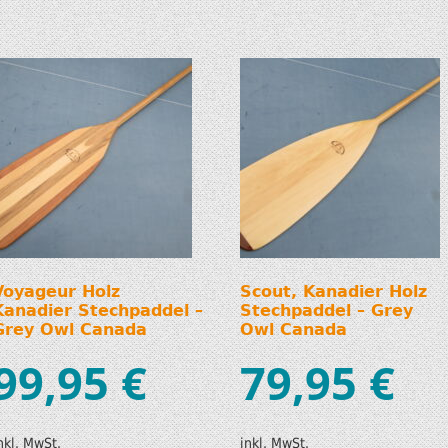
Voyageur Holz
Scout, Kanadier Holz
Kanadier Stechpaddel –
Stechpaddel – Grey
Grey Owl Canada
Owl Canada
99,95
€
79,95
€
nkl. MwSt.
inkl. MwSt.