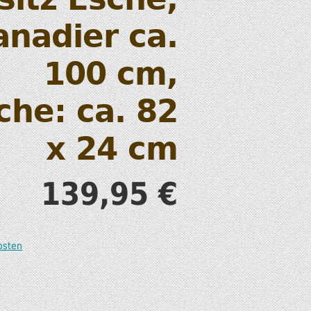
S
nadier ca.
100 cm,
äche: ca. 82
T
x 24 cm
139,95
€
osten