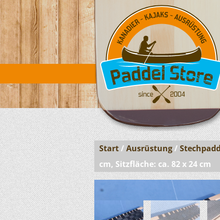
Start
/
Ausrüstung
/
Stechpadd
cm, Sitzfläche: ca. 82 x 24 cm