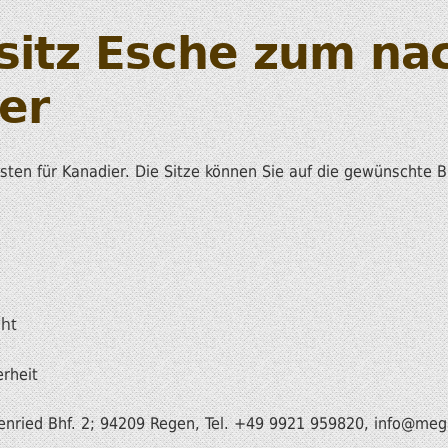
tsitz Esche zum na
er
sten für Kanadier. Die Sitze können Sie auf die gewünschte B
cht
erheit
enried Bhf. 2; 94209 Regen, Tel. +49 9921 959820, info
@mega