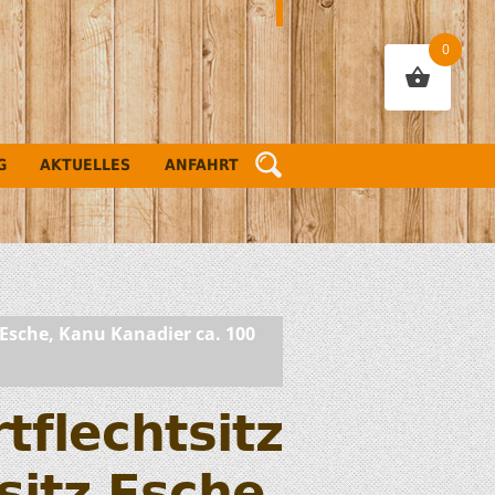
0
G
AKTUELLES
ANFAHRT
 Esche, Kanu Kanadier ca. 100
tflechtsitz
itz Esche,