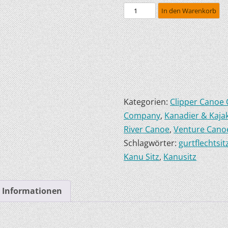
In den Warenkorb
HOBIE KAJAKS
ELEKTROMOTORE
Kategorien:
Clipper Canoe
Company
,
Kanadier & Kaja
River Canoe
,
Venture Cano
Schlagwörter:
gurtflechtsit
Kanu Sitz
,
Kanusitz
e Informationen