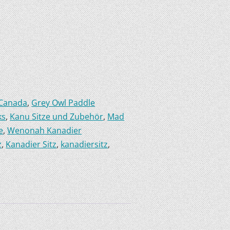
 Canada
,
Grey Owl Paddle
ks
,
Kanu Sitze und Zubehör
,
Mad
e
,
Wenonah Kanadier
z
,
Kanadier Sitz
,
kanadiersitz
,