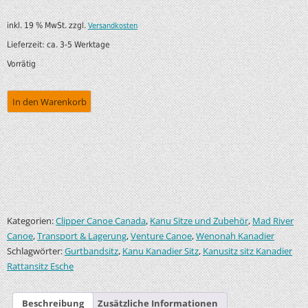
inkl. 19 % MwSt.
zzgl.
Versandkosten
Lieferzeit:
ca. 3-5 Werktage
Vorrätig
In den Warenkorb
Kategorien:
,
,
Clipper Canoe Canada
Kanu Sitze und Zubehör
Mad River
,
,
,
Canoe
Transport & Lagerung
Venture Canoe
Wenonah Kanadier
Schlagwörter:
,
,
Gurtbandsitz
Kanu Kanadier Sitz
Kanusitz sitz Kanadier
Rattansitz Esche
Beschreibung
Zusätzliche Informationen