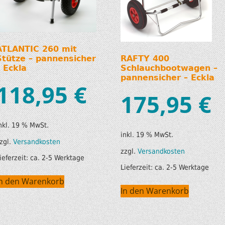
ATLANTIC 260 mit
Stütze – pannensicher
RAFTY 400
– Eckla
Schlauchbootwagen –
pannensicher – Eckla
118,95
€
175,95
€
nkl. 19 % MwSt.
inkl. 19 % MwSt.
zgl.
Versandkosten
zzgl.
Versandkosten
ieferzeit:
ca. 2-5 Werktage
Lieferzeit:
ca. 2-5 Werktage
In den Warenkorb
In den Warenkorb