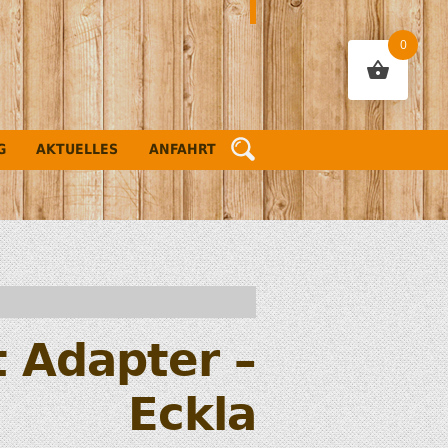
0
G
AKTUELLES
ANFAHRT
t Adapter –
Eckla