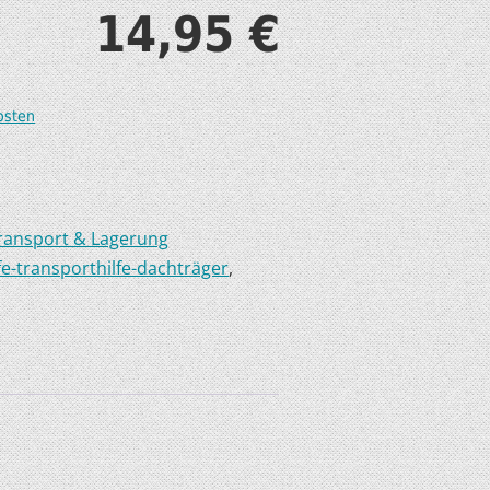
14,95
€
S
osten
T
ransport & Lagerung
lfe-transporthilfe-dachträger
,