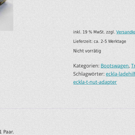
SUP AIR SUP
WILDERNESS SYSTEM
ZUBEHÖR
MODUL KAJAKS
LUFTBOOTE
DOPPELPADDEL
inkl. 19 % MwSt.
zzgl.
Versandk
Lieferzeit:
ca. 2-5 Werktage
LEICHTE BOOTE FÜR IHR
STECHPADDEL
Nicht vorrätig
WOHNMOBIL
WESTEN & SICHERHEI
Kategorien:
Bootswagen
,
T
SONDERANGEBOTE/SALE
TRANSPORT &
Schlagwörter:
eckla-ladehi
LAGERUNG
eckla-t-nut-adapter
BOOTSWAGEN
SPRITZDECKEN/
LUKENDECKEL
RAM ZUBEHÖR
1 Paar.