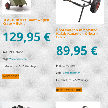
BEACH-ROLLY Bootswagen
Krate – Eckla
129,95
Bootswagen mit Stütze
€
Kajak Kanadier, Orkca –
Eckla
89,95
€
inkl. 19 % MwSt.
zzgl.
Versandkosten
inkl. 19 % MwSt.
Lieferzeit:
ca. 2-10 Werktage
zzgl.
Versandkosten
Weiterlesen
Lieferzeit:
ca. 2-5 Werktage
In den Warenkorb