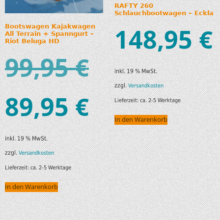
RAFTY 260
Schlauchbootwagen – Eckla
148,95
Bootswagen Kajakwagen
€
All Terrain + Spanngurt –
Riot Beluga HD
99,95
€
inkl. 19 % MwSt.
zzgl.
Versandkosten
89,95
€
Lieferzeit:
ca. 2-5 Werktage
In den Warenkorb
inkl. 19 % MwSt.
zzgl.
Versandkosten
Lieferzeit:
ca. 2-5 Werktage
In den Warenkorb