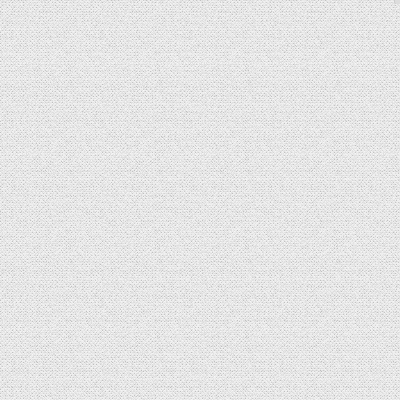
SUP AIR SUP
WILDERNESS SYSTEM
ZUBEHÖR
MODUL KAJAKS
LUFTBOOTE
DOPPELPADDEL
LEICHTE BOOTE FÜR IHR
STECHPADDEL
WOHNMOBIL
WESTEN & SICHERHEI
SONDERANGEBOTE/SALE
TRANSPORT &
LAGERUNG
BOOTSWAGEN
SPRITZDECKEN/
LUKENDECKEL
RAM ZUBEHÖR