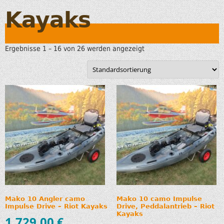
Kayaks
Ergebnisse 1 – 16 von 26 werden angezeigt
Mako 10 Angler camo
Mako 10 camo Impulse
Impulse Drive – Riot Kayaks
Drive, Peddalantrieb – Riot
Kayaks
1.729,00
€