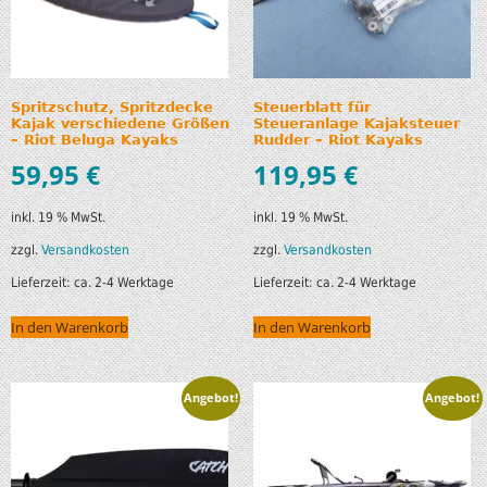
Spritzschutz, Spritzdecke
Steuerblatt für
Kajak verschiedene Größen
Steueranlage Kajaksteuer
– Riot Beluga Kayaks
Rudder – Riot Kayaks
59,95
€
119,95
€
inkl. 19 % MwSt.
inkl. 19 % MwSt.
zzgl.
Versandkosten
zzgl.
Versandkosten
Lieferzeit:
ca. 2-4 Werktage
Lieferzeit:
ca. 2-4 Werktage
In den Warenkorb
In den Warenkorb
Angebot!
Angebot!