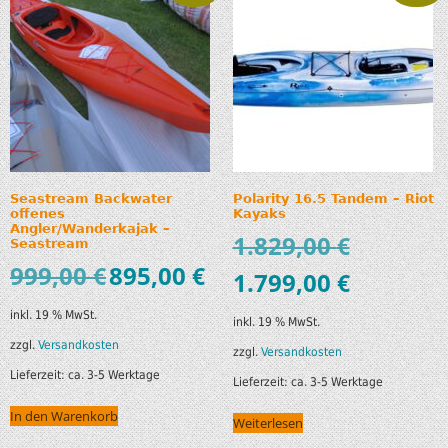
Seastream Backwater
Polarity 16.5 Tandem – Riot
offenes
Kayaks
Angler/Wanderkajak –
1.829,00
€
Seastream
999,00
€
895,00
€
1.799,00
€
inkl. 19 % MwSt.
inkl. 19 % MwSt.
zzgl.
Versandkosten
zzgl.
Versandkosten
Lieferzeit:
ca. 3-5 Werktage
Lieferzeit:
ca. 3-5 Werktage
In den Warenkorb
Weiterlesen