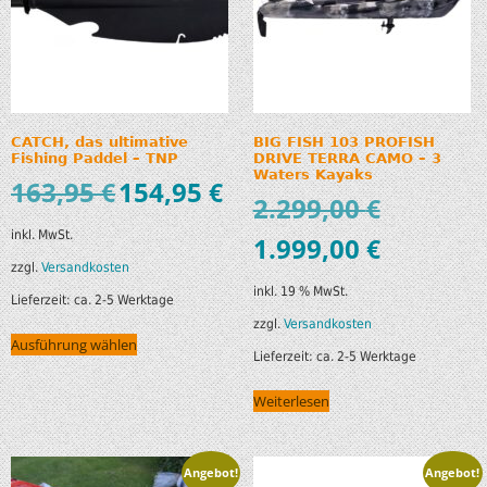
CATCH, das ultimative
BIG FISH 103 PROFISH
Fishing Paddel – TNP
DRIVE TERRA CAMO – 3
Waters Kayaks
163,95
€
154,95
€
2.299,00
€
inkl. MwSt.
1.999,00
€
zzgl.
Versandkosten
inkl. 19 % MwSt.
Lieferzeit:
ca. 2-5 Werktage
zzgl.
Versandkosten
Ausführung wählen
Lieferzeit:
ca. 2-5 Werktage
Weiterlesen
Angebot!
Angebot!