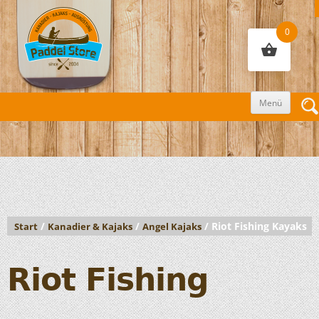
0
Zum
Menü
Inhalt
sprin
/
/
/ Riot Fishing Kayaks
Start
Kanadier & Kajaks
Angel Kajaks
Riot Fishing