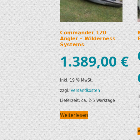
Commander 120
Angler – Wilderness
Systems
1.389,00
€
inkl. 19 % MwSt.
zzgl.
Versandkosten
i
Lieferzeit:
ca. 2-5 Werktage
z
Weiterlesen
L