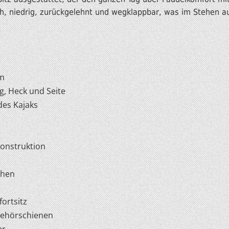
ch, niedrig, zurückgelehnt und wegklappbar, was im Stehen a
em
g, Heck und Seite
des Kajaks
onstruktion
ehen
ortsitz
behörschienen
er