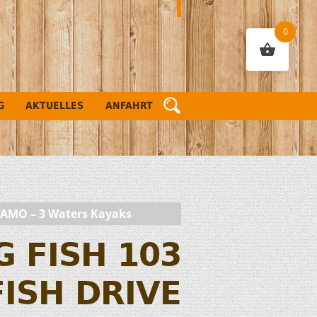
0
G
AKTUELLES
ANFAHRT
CAMO – 3 Waters Kayaks
G FISH 103
ISH DRIVE