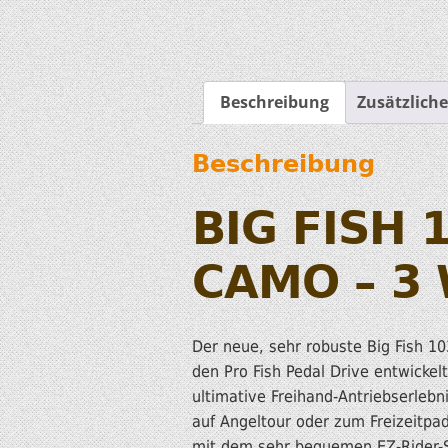
Beschreibung
Zusätzlich
Beschreibung
BIG FISH 
CAMO – 3 
Der neue, sehr robuste Big Fish 103
den Pro Fish Pedal Drive entwickel
ultimative Freihand-Antriebserlebn
auf Angeltour oder zum Freizeitpadd
mit dem sehr bequemen EZ-Rider-Si