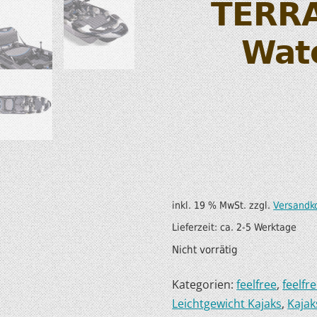
TERRA
SUP AIR SUP
WILDERNESS SYSTEM
ZUBEHÖR
Wat
MODUL KAJAKS
LUFTBOOTE
DOPPELPADDEL
LEICHTE BOOTE FÜR IHR
STECHPADDEL
WOHNMOBIL
WESTEN & SICHERHEI
SONDERANGEBOTE/SALE
TRANSPORT &
LAGERUNG
inkl. 19 % MwSt.
zzgl.
Versandk
BOOTSWAGEN
Lieferzeit:
ca. 2-5 Werktage
Nicht vorrätig
SPRITZDECKEN/
LUKENDECKEL
Kategorien:
feelfree
,
feelfr
Leichtgewicht Kajaks
,
Kajak
RAM ZUBEHÖR