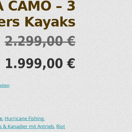
 CAMO – 3
S
ers Kayaks
2.299,00
€
T
1.999,00
€
osten
ee
,
Hurricane Fishing,
s & Kanadier mit Antrieb
,
Riot