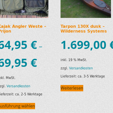
Kajak Angler Weste –
Tarpon 130X dusk –
Prijon
Wilderness Systems
64,95
€
1.699,00
–
69,95
€
inkl. 19 % MwSt.
zzgl.
Versandkosten
Lieferzeit:
ca. 3-5 Werktage
nkl. MwSt.
zgl.
Versandkosten
Weiterlesen
ieferzeit:
ca. 2-5 Werktage
Ausführung wählen