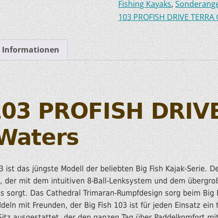
Fishing Kayaks
,
Sonderange
103 PROFISH DRIVE TERRA 
HOBIE KAJAKS
ELEKTROMOTORE
e Informationen
103 PROFISH DRIV
Waters
 ist das jüngste Modell der beliebten Big Fish Kajak-Serie. De
t, der mit dem intuitiven 8-Ball-Lenksystem und dem übergro
is sorgt. Das Cathedral Trimaran-Rumpfdesign sorg beim Big F
eln mit Freunden, der Big Fish 103 ist für jeden Einsatz ein t
tz ausgestattet, der den ganzen Tag über Paddelkomfort mit