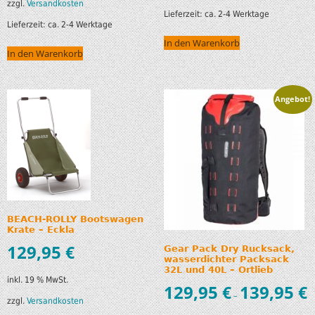
zzgl.
Versandkosten
Lieferzeit:
ca. 2-4 Werktage
Lieferzeit:
ca. 2-4 Werktage
In den Warenkorb
In den Warenkorb
Angebot!
BEACH-ROLLY Bootswagen
Krate – Eckla
129,95
€
Gear Pack Dry Rucksack,
wasserdichter Packsack
32L und 40L – Ortlieb
inkl. 19 % MwSt.
129,95
€
139,95
€
–
zzgl.
Versandkosten