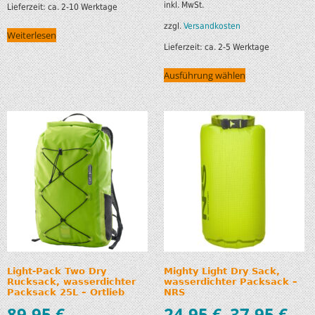
inkl. MwSt.
Lieferzeit:
ca. 2-10 Werktage
zzgl.
Versandkosten
Weiterlesen
Lieferzeit:
ca. 2-5 Werktage
Ausführung wählen
Light-Pack Two Dry
Mighty Light Dry Sack,
Rucksack, wasserdichter
wasserdichter Packsack –
Packsack 25L – Ortlieb
NRS
89,95
€
24,95
€
37,95
€