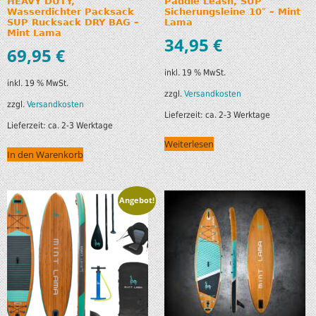
HEAVY DUTY,
Paddle Leash, SUP
Wasserdichter Packsack
Sicherungsleine 10″ – Mint
SUP Rucksack DRY BAG –
Lama
Mint Lama
34,95
€
69,95
€
inkl. 19 % MwSt.
inkl. 19 % MwSt.
zzgl.
Versandkosten
zzgl.
Versandkosten
Lieferzeit:
ca. 2-3 Werktage
Lieferzeit:
ca. 2-3 Werktage
Weiterlesen
In den Warenkorb
Angebot!