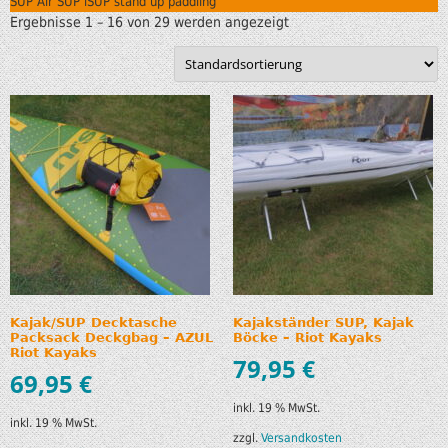
SUP Air SUP iSUP stand up paddling
Ergebnisse 1 – 16 von 29 werden angezeigt
Kajak/SUP Decktasche
Kajakständer SUP, Kajak
Packsack Deckgbag – AZUL
Böcke – Riot Kayaks
Riot Kayaks
79,95
€
69,95
€
inkl. 19 % MwSt.
inkl. 19 % MwSt.
zzgl.
Versandkosten