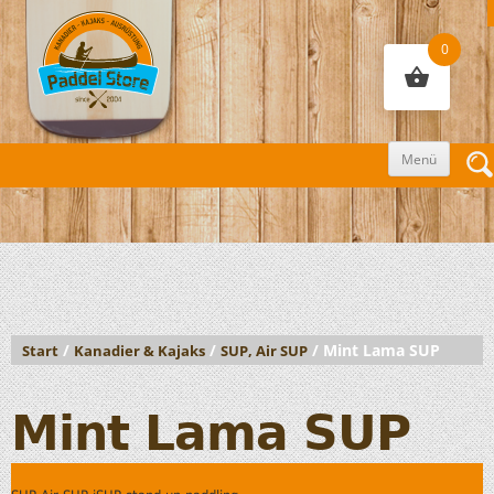
0
Zum
Menü
Inhalt
sprin
/
/
/ Mint Lama SUP
Start
Kanadier & Kajaks
SUP, Air SUP
Mint Lama SUP