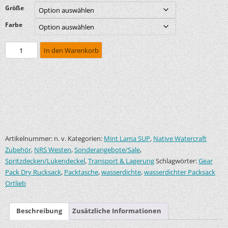
Größe
Farbe
In den Warenkorb
Artikelnummer:
Kategorien:
,
n. v.
Mint Lama SUP
Native Watercraft
,
,
,
Zubehör
NRS Westen
Sonderangebote/Sale
,
Schlagwörter:
Spritzdecken/Lukendeckel
Transport & Lagerung
Gear
,
,
,
Pack Dry Rucksack
Packtasche
wasserdichte
wasserdichter Packsack
Ortlieb
Beschreibung
Zusätzliche Informationen