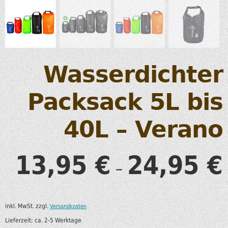
Wasserdichter
Packsack 5L bis
40L – Verano
13,95
24,95
€
€
–
inkl. MwSt.
zzgl.
Versandkosten
Lieferzeit:
ca. 2-5 Werktage