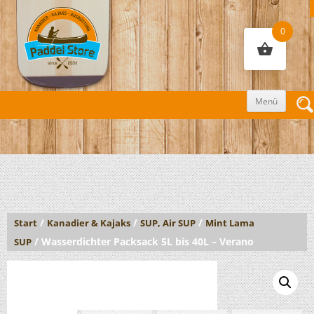
0
Zum
Menü
Inhalt
sprin
/
/
/
Start
Kanadier & Kajaks
SUP, Air SUP
Mint Lama
/ Wasserdichter Packsack 5L bis 40L – Verano
SUP