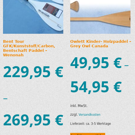
Bent Tour
Owlett Kinder- Holzpaddel –
GFK/Kunststoff/Carbon,
Grey Owl Canada
Bentschaft Paddel –
49,95
€
Wenonah
–
229,95
€
54,95
€
–
inkl. MwSt.
269,95
€
zzgl.
Versandkosten
Lieferzeit:
ca. 3-5 Werktage