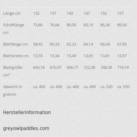
Länge cm
132
137
142
147
152
157
Schaftlänge
73,66
76,84
80,00
83,19
86,36
89,54
cm
Blattlänge cm
58,42
60,33
62,23
64,14
66,04
67,95
Blattbreite cm
13,18
13,34
13,49
13,65
13,81
13,97
Blattgröße
645,16
670,97
696,77
722,58
748,39
774,19
cm²
Gewicht in
ca. 400
ca. 430
ca. 460
ca. 490
ca. 520
ca. 550
gramm
Herstellerinformation
greyowlpaddles.com