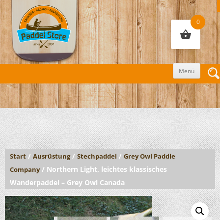
0
Zum
Menü
Inhalt
sprin
/
/
/
Start
Ausrüstung
Stechpaddel
Grey Owl Paddle
/ Northern Light, leichtes klassisches
Company
Wanderpaddel – Grey Owl Canada