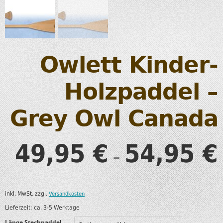
Owlett Kinder-
Holzpaddel –
Grey Owl Canada
49,95
54,95
€
€
–
inkl. MwSt.
zzgl.
Versandkosten
Lieferzeit:
ca. 3-5 Werktage
Länge Stechpaddel