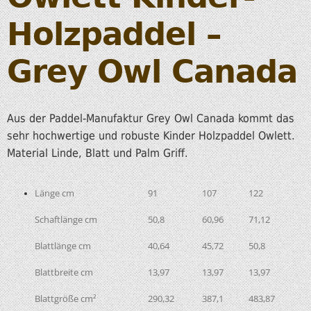
Holzpaddel –
Grey Owl Canada
Aus der Paddel-Manufaktur Grey Owl Canada kommt das
sehr hochwertige und robuste Kinder Holzpaddel Owlett.
Material Linde, Blatt und Palm Griff.
Länge cm
91
107
122
Schaftlänge cm
50,8
60,96
71,12
Blattlänge cm
40,64
45,72
50,8
Blattbreite cm
13,97
13,97
13,97
Blattgröße cm²
290,32
387,1
483,87