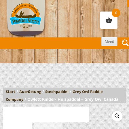
0
Zum
Menü
Inhalt
sprin
/
/
/
Start
Ausrüstung
Stechpaddel
Grey Owl Paddle
/ Owlett Kinder- Holzpaddel – Grey Owl Canada
Company