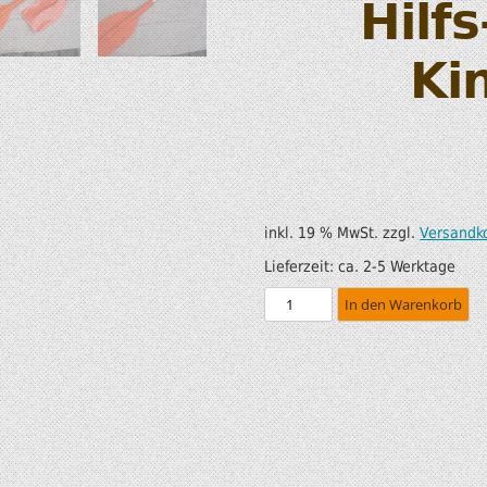
Hilfs
SUP AIR SUP
WILDERNESS SYSTEM
ZUBEHÖR
Ki
MODUL KAJAKS
LUFTBOOTE
DOPPELPADDEL
LEICHTE BOOTE FÜR IHR
STECHPADDEL
WOHNMOBIL
WESTEN & SICHERHEI
inkl. 19 % MwSt.
zzgl.
Versandk
SONDERANGEBOTE/SALE
TRANSPORT &
Lieferzeit:
ca. 2-5 Werktage
LAGERUNG
In den Warenkorb
BOOTSWAGEN
SPRITZDECKEN/
LUKENDECKEL
RAM ZUBEHÖR