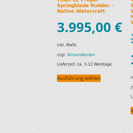
Springblade Rudder –
Native Watercraft
3.995,00
€
inkl. MwSt.
zzgl.
Versandkosten
Lieferzeit:
ca. 3-12 Werktage
i
Ausführung wählen
z
L