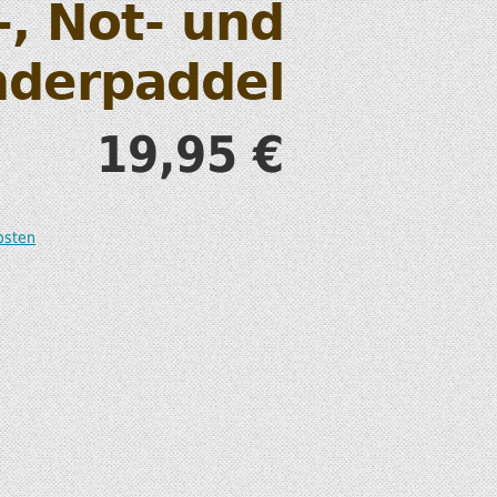
-, Not- und
S
nderpaddel
19,95
€
T
osten