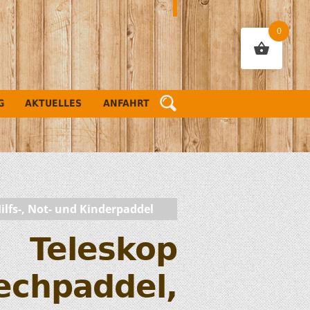
0
G
AKTUELLES
ANFAHRT
ilfs-, Not- und Kinderpaddel
Teleskop
echpaddel,