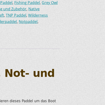
g Paddel
,
Fishing Paddel
,
Grey Owl
ze und Zubehör
,
Native
aft
,
TNP Paddel
,
Wilderness
derpaddel
,
Notpaddel
,
, Not- und
ieren dieses Paddel um das Boot