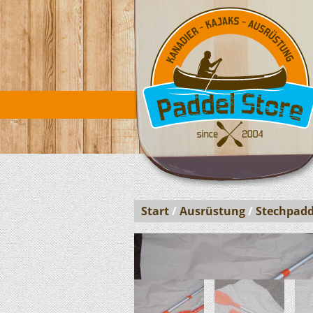
Start
/
Ausrüstung
/
Stechpadd