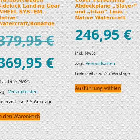
Sidekick Landing Gear
Abdeckplane „Slayer“
WHEEL SYSTEM –
und „Titan“ Linie –
Native
Native Watercraft
Watercraft/Bonafide
246,95
€
379,95
€
inkl. MwSt.
369,95
€
zzgl.
Versandkosten
Lieferzeit:
ca. 2-5 Werktage
nkl. 19 % MwSt.
Ausführung wählen
zgl.
Versandkosten
ieferzeit:
ca. 2-5 Werktage
In den Warenkorb