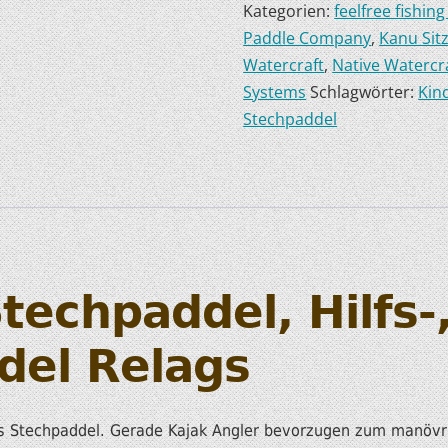
Kategorien:
feelfree fishin
HOBIE KAJAKS
Paddle Company
,
Kanu Sit
Watercraft
,
Native Watercr
ELEKTROMOTORE
Systems
Schlagwörter:
Kin
Stechpaddel
techpaddel, Hilfs-
del Relags
des Stechpaddel. Gerade Kajak Angler bevorzugen zum manövr