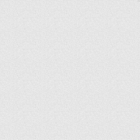
SUP AIR SUP
WILDERNESS SYSTEM
ZUBEHÖR
MODUL KAJAKS
LUFTBOOTE
DOPPELPADDEL
LEICHTE BOOTE FÜR IHR
STECHPADDEL
WOHNMOBIL
WESTEN & SICHERHEI
SONDERANGEBOTE/SALE
TRANSPORT &
LAGERUNG
BOOTSWAGEN
SPRITZDECKEN/
LUKENDECKEL
RAM ZUBEHÖR