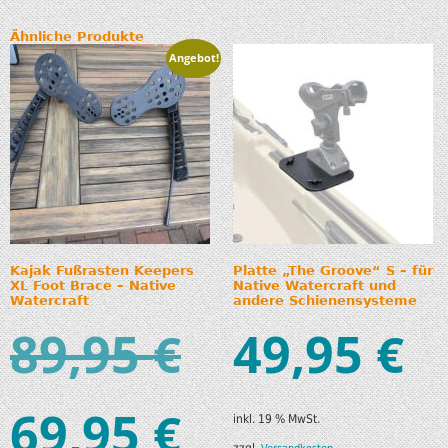
Ähnliche Produkte
Angebot!
Kajak Fußrasten Keepers
Platte „The Groove“ S – für
XL Foot Brace – Native
Native Watercraft und
Watercraft
andere Schienensysteme
89,95
49,95
€
€
69,95
€
inkl. 19 % MwSt.
zzgl.