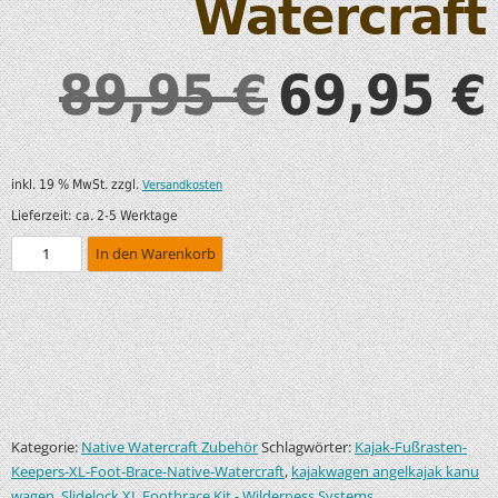
Watercraft
89,95
69,95
€
€
inkl. 19 % MwSt.
zzgl.
Versandkosten
Lieferzeit:
ca. 2-5 Werktage
In den Warenkorb
Kategorie:
Schlagwörter:
Native Watercraft Zubehör
Kajak-Fußrasten-
,
Keepers-XL-Foot-Brace-Native-Watercraft
kajakwagen angelkajak kanu
,
wagen
Slidelock XL Footbrace Kit - Wilderness Systems