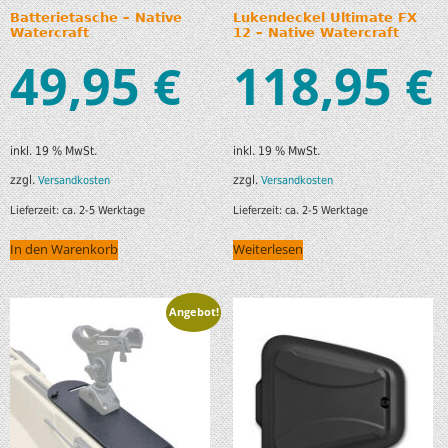
Batterietasche – Native
Lukendeckel Ultimate FX
Watercraft
12 – Native Watercraft
49,95
118,95
€
€
inkl. 19 % MwSt.
inkl. 19 % MwSt.
zzgl.
zzgl.
Versandkosten
Versandkosten
Lieferzeit:
ca. 2-5 Werktage
Lieferzeit:
ca. 2-5 Werktage
In den Warenkorb
Weiterlesen
Angebot!