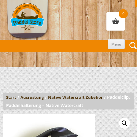
0
Zum
Menü
Inhalt
sprin
/
/
/ Paddelclip,
Start
Ausrüstung
Native Watercraft Zubehör
Paddelhalterung – Native Watercraft