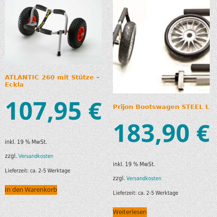
ATLANTIC 260 mit Stütze –
Eckla
107,95
€
Prijon Bootswagen STEEL L
183,90
€
inkl. 19 % MwSt.
zzgl.
Versandkosten
inkl. 19 % MwSt.
Lieferzeit:
ca. 2-5 Werktage
zzgl.
Versandkosten
In den Warenkorb
Lieferzeit:
ca. 2-5 Werktage
Weiterlesen