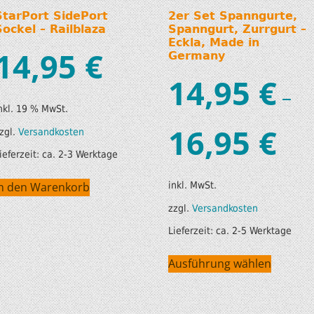
StarPort SidePort
2er Set Spanngurte,
Sockel – Railblaza
Spanngurt, Zurrgurt –
Eckla, Made in
14,95
€
Germany
14,95
€
–
nkl. 19 % MwSt.
16,95
€
zgl.
Versandkosten
ieferzeit:
ca. 2-3 Werktage
inkl. MwSt.
In den Warenkorb
zzgl.
Versandkosten
Lieferzeit:
ca. 2-5 Werktage
Ausführung wählen