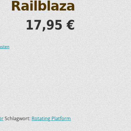
Railblaza
S
17,95
€
osten
T
ör
Schlagwort:
Rotating Platform