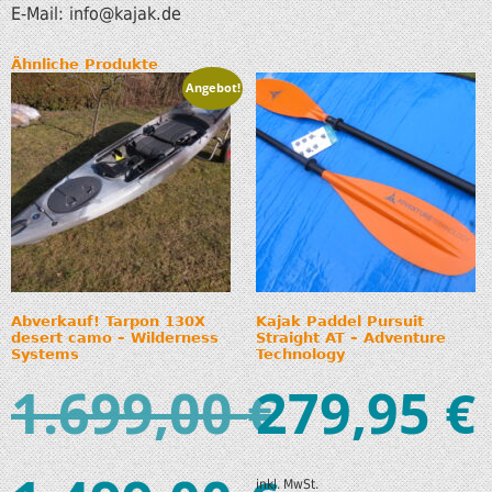
E-Mail: info
@kajak.de
Ähnliche Produkte
Angebot!
Abverkauf! Tarpon 130X
Kajak Paddel Pursuit
desert camo – Wilderness
Straight AT – Adventure
Systems
Technology
1.699,00
279,95
€
€
inkl. MwSt.