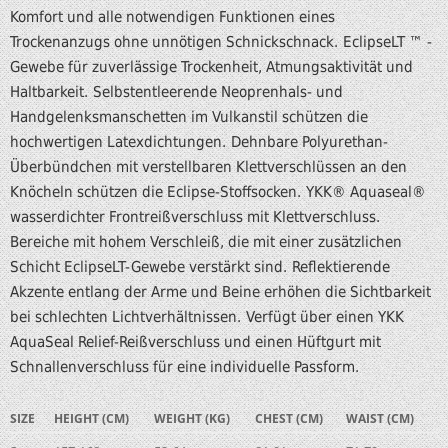
Komfort und alle notwendigen Funktionen eines
Trockenanzugs ohne unnötigen Schnickschnack.
EclipseLT ™ -
Gewebe für zuverlässige Trockenheit, Atmungsaktivität und
Haltbarkeit.
Selbstentleerende Neoprenhals- und
Handgelenksmanschetten im Vulkanstil schützen die
hochwertigen Latexdichtungen.
Dehnbare Polyurethan-
Überbündchen mit verstellbaren Klettverschlüssen an den
Knöcheln schützen die Eclipse-Stoffsocken.
YKK® Aquaseal®
wasserdichter Frontreißverschluss mit Klettverschluss.
Bereiche mit hohem Verschleiß, die mit einer zusätzlichen
Schicht EclipseLT-Gewebe verstärkt sind.
Reflektierende
Akzente entlang der Arme und Beine erhöhen die Sichtbarkeit
bei schlechten Lichtverhältnissen.
Verfügt über einen YKK
AquaSeal Relief-Reißverschluss und einen Hüftgurt mit
Schnallenverschluss für eine individuelle Passform.
SIZE
HEIGHT (CM)
WEIGHT (KG)
CHEST (CM)
WAIST (CM)