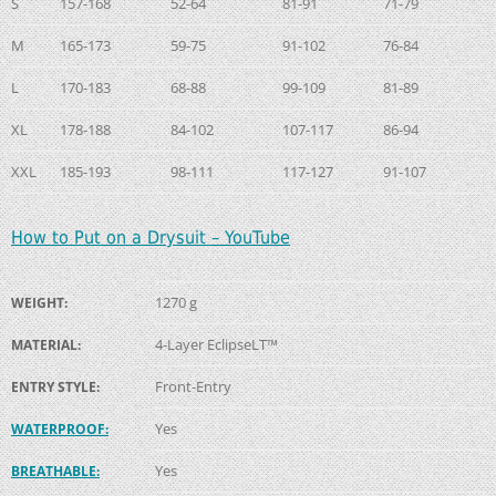
S
157-168
52-64
81-91
71-79
M
165-173
59-75
91-102
76-84
L
170-183
68-88
99-109
81-89
XL
178-188
84-102
107-117
86-94
XXL
185-193
98-111
117-127
91-107
How to Put on a Drysuit – YouTube
1270 g
WEIGHT:
4-Layer EclipseLT™
MATERIAL:
Front-Entry
ENTRY STYLE:
Yes
WATERPROOF:
Yes
BREATHABLE: