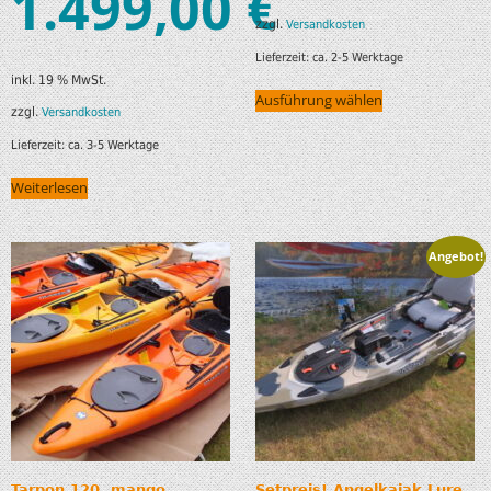
1.499,00
€
zzgl.
Versandkosten
Lieferzeit:
ca. 2-5 Werktage
inkl. 19 % MwSt.
Ausführung wählen
zzgl.
Versandkosten
Lieferzeit:
ca. 3-5 Werktage
Weiterlesen
Angebot!
Tarpon 120, mango
Setpreis! Angelkajak Lure