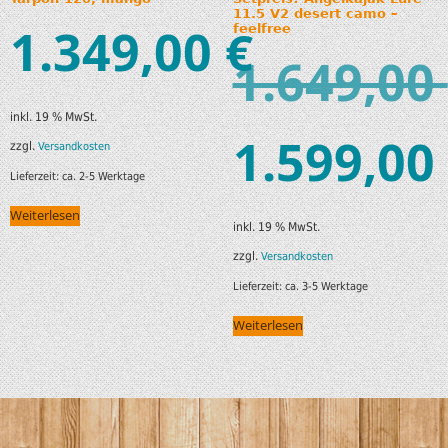
11.5 V2 desert camo –
1.349,00
€
feelfree
1.649,00
inkl. 19 % MwSt.
1.599,00
zzgl.
Versandkosten
Lieferzeit:
ca. 2-5 Werktage
Weiterlesen
inkl. 19 % MwSt.
zzgl.
Versandkosten
Lieferzeit:
ca. 3-5 Werktage
Weiterlesen