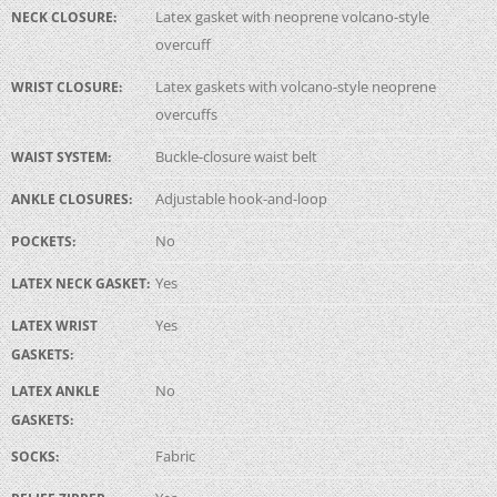
Latex gasket with neoprene volcano-style
NECK CLOSURE:
overcuff
Latex gaskets with volcano-style neoprene
WRIST CLOSURE:
overcuffs
Buckle-closure waist belt
WAIST SYSTEM:
Adjustable hook-and-loop
ANKLE CLOSURES:
No
POCKETS:
Yes
LATEX NECK GASKET:
Yes
LATEX WRIST
GASKETS:
No
LATEX ANKLE
GASKETS:
Fabric
SOCKS: