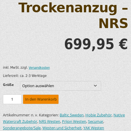
Trockenanzug –
NRS
699,95
€
inkl. MwSt.
zzgl.
Versandkosten
Lieferzeit:
ca. 2-3 Werktage
Größe
In den Warenkorb
Artikelnummer:
Kategorien:
,
,
n. v.
Baltic Sweden
Hobie Zubehör
Native
,
,
,
,
Watercraft Zubehör
NRS Westen
Prijon Westen
Secumar
,
,
Sonderangebote/Sale
Westen und Sicherheit
YAK Westen