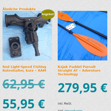
Ähnliche Produkte
Angebot!
Rod Light-Speed Fishing
Kajak Paddel Pursuit
Rutenhalter, kurz – RAM
Straight AT – Adventure
Technology
62,95
€
279,95
€
55,95
€
inkl. MwSt.
zzgl.
Versandkosten