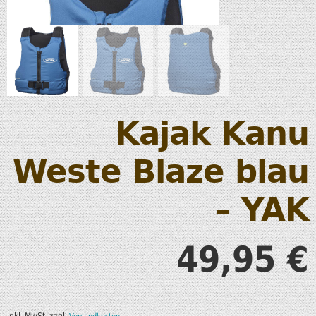
Kajak Kanu
Weste Blaze blau
– YAK
49,95
€
inkl. MwSt.
zzgl.