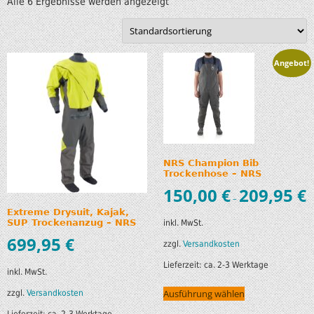
Alle 6 Ergebnisse werden angezeigt
Angebot!
NRS Champion Bib
Trockenhose – NRS
150,00
€
209,95
€
–
Extreme Drysuit, Kajak,
SUP Trockenanzug – NRS
inkl. MwSt.
699,95
€
zzgl.
Versandkosten
Lieferzeit:
ca. 2-3 Werktage
inkl. MwSt.
Ausführung wählen
zzgl.
Versandkosten
Lieferzeit:
ca. 2-3 Werktage