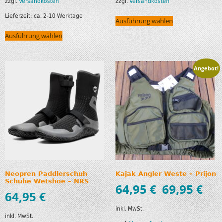
zzgl.
Versandkosten
zzgl.
Versandkosten
Lieferzeit:
ca. 2-10 Werktage
Ausführung wählen
Ausführung wählen
Angebot!
Neopren Paddlerschuh
Kajak Angler Weste – Prijon
Schuhe Wetshoe – NRS
64,95
€
69,95
€
–
64,95
€
inkl. MwSt.
inkl. MwSt.