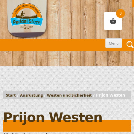
0
Zum
Menü
Inhalt
sprin
/
/
/ Prijon Westen
Start
Ausrüstung
Westen und Sicherheit
Prijon Westen