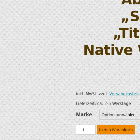
SUP AIR SUP
WILDERNESS SYSTEM
„S
ZUBEHÖR
MODUL KAJAKS
„Ti
LUFTBOOTE
DOPPELPADDEL
LEICHTE BOOTE FÜR IHR
STECHPADDEL
Native 
WOHNMOBIL
WESTEN & SICHERHEI
SONDERANGEBOTE/SALE
TRANSPORT &
LAGERUNG
inkl. MwSt.
zzgl.
Versandkosten
BOOTSWAGEN
Lieferzeit:
ca. 2-5 Werktage
SPRITZDECKEN/
Marke
LUKENDECKEL
In den Warenkorb
RAM ZUBEHÖR