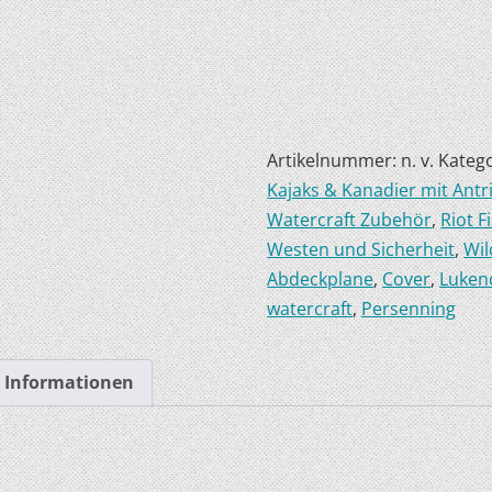
HOBIE KAJAKS
ELEKTROMOTORE
Artikelnummer:
n. v.
Kateg
Kajaks & Kanadier mit Antr
Watercraft Zubehör
,
Riot F
Westen und Sicherheit
,
Wil
Abdeckplane
,
Cover
,
Luken
watercraft
,
Persenning
e Informationen