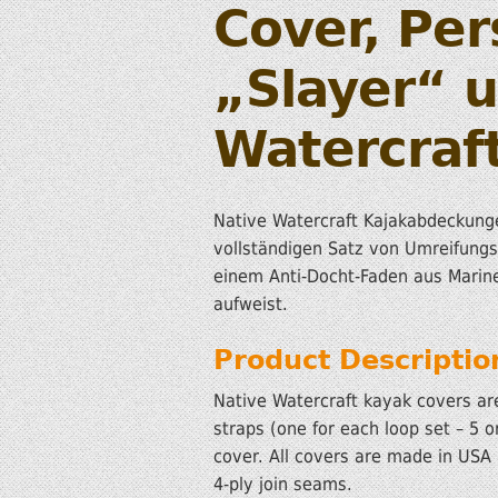
Cover, Pe
„Slayer“ u
Watercraf
Native Watercraft Kajakabdeckunge
vollständigen Satz von Umreifungsg
einem Anti-Docht-Faden aus Marine
aufweist.
Product Descriptio
Native Watercraft kayak covers are
straps (one for each loop set – 5 
cover. All covers are made in USA 
4-ply join seams.