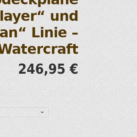
S
layer“ und
tan“ Linie –
Watercraft
T
246,95
€