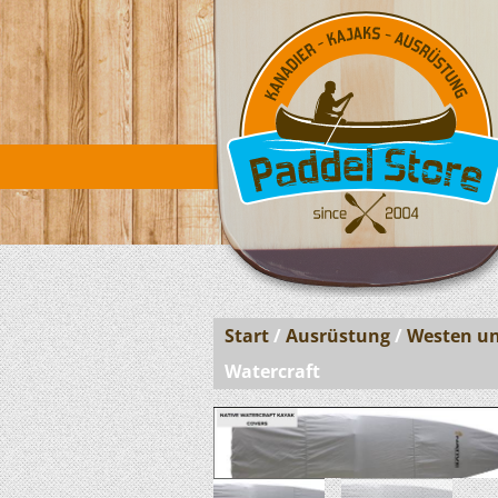
Start
/
Ausrüstung
/
Westen un
Watercraft