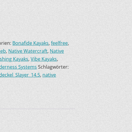
orien:
Bonafide Kayaks
,
feelfree
,
ieb
,
Native Watercraft
,
Native
ishing Kayaks
,
Vibe Kayaks
,
derness Systems
Schlagwörter:
deckel_Slayer_14.5
,
native