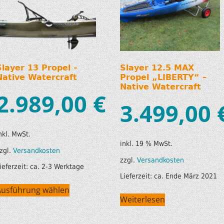
Slayer 13 Propel –
Slayer 12.5 MAX
Native Watercraft
Propel „LIBERTY“ –
Native Watercraft
2.989,00
€
3.499,00
nkl. MwSt.
inkl. 19 % MwSt.
zgl.
Versandkosten
zzgl.
Versandkosten
ieferzeit:
ca. 2-3 Werktage
Lieferzeit:
ca. Ende März 2021
Ausführung wählen
Weiterlesen