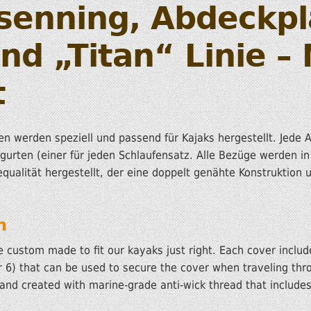
rsenning, Abdeckp
nd „Titan“ Linie –
t
n werden speziell und passend für Kajaks hergestellt.
Jede 
urten (einer für jeden Schlaufensatz.
Alle Bezüge werden in
qualität hergestellt, der eine doppelt genähte Konstruktion 
n
 custom made to fit our kayaks just right. Each cover include
or 6) that can be used to secure the cover when traveling th
and created with marine-grade anti-wick thread that includes