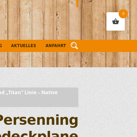
0
G
AKTUELLES
ANFAHRT
d „Titan“ Linie – Native
Persenning
deckplane