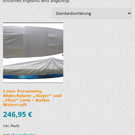
Einzelnes Ergebnis wird angezeigt
Cover Persenning
Abdeckplane „Slayer“ und
„Titan“ Linie – Native
Watercraft
246,95
€
inkl. MwSt.
zzgl.
Versandkosten