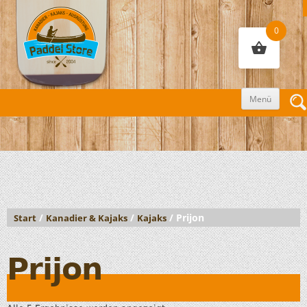
0
Zum
Menü
Inhalt
sprin
/
/
/ Prijon
Start
Kanadier & Kajaks
Kajaks
Prijon