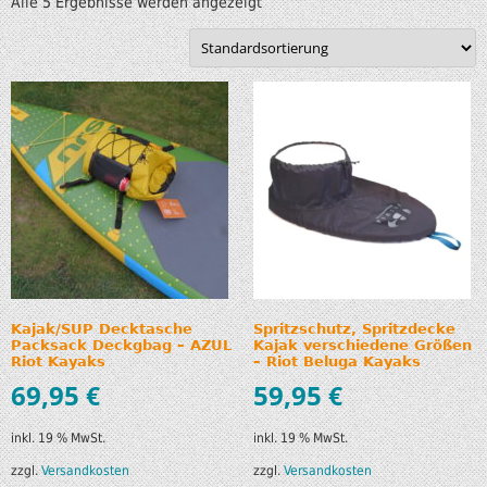
Alle 5 Ergebnisse werden angezeigt
Kajak/SUP Decktasche
Spritzschutz, Spritzdecke
Packsack Deckgbag – AZUL
Kajak verschiedene Größen
Riot Kayaks
– Riot Beluga Kayaks
69,95
€
59,95
€
inkl. 19 % MwSt.
inkl. 19 % MwSt.
zzgl.
Versandkosten
zzgl.
Versandkosten