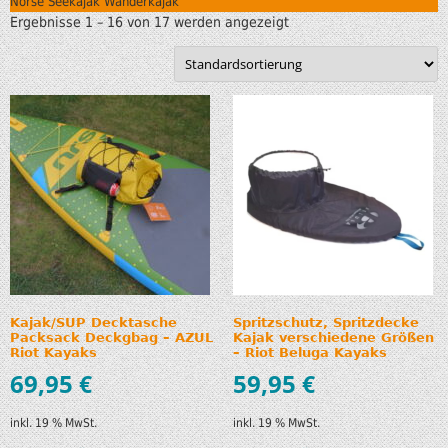
Norse Seekajak Wanderkajak
Ergebnisse 1 – 16 von 17 werden angezeigt
Kajak/SUP Decktasche
Spritzschutz, Spritzdecke
Packsack Deckgbag – AZUL
Kajak verschiedene Größen
Riot Kayaks
– Riot Beluga Kayaks
69,95
€
59,95
€
inkl. 19 % MwSt.
inkl. 19 % MwSt.