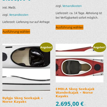
zzgl.
Versandkosten
inkl. MwSt.
Lieferzeit:
ca. 14 Tage. Abholung ist
zzgl.
Versandkosten
bei Verfügbarkeit sofort möglich.
Lieferzeit:
Lieferung nur auf Anfrage
Ausführung wählen
Ausführung wählen
Angebot!
Angebot!
EMBLA Skeg Seekajak
Wanderkajak – Norse
Kayaks
Bylgja Skeg Seekajak –
Norse Kayaks
2.695,00
€
–