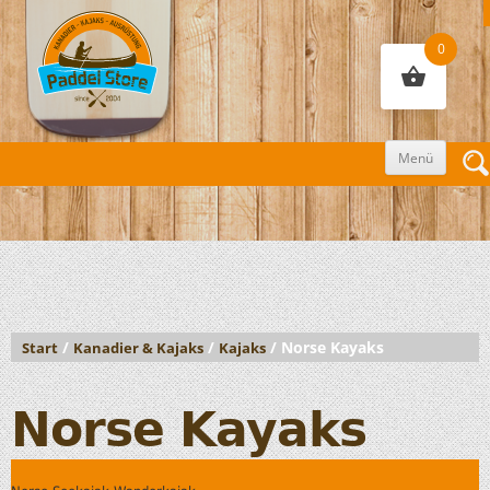
0
Zum
Menü
Inhalt
sprin
/
/
/ Norse Kayaks
Start
Kanadier & Kajaks
Kajaks
Norse Kayaks