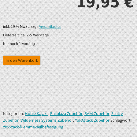
19,95
€
inkl. 19 % MwSt.
zzgl.
Versandkosten
Lieferzeit:
ca. 2-5 Werktage
Nur noch 1 vorrätig
In den Warenkorb
Kategorien:
,
,
,
Hobie Kajaks
Railblaza Zubehör
RAM Zubehör
Scotty
,
,
Schlagwort:
Zubehör
Wilderness Systems Zubehör
YakAttack Zubehör
zick-zack-klemme-seilbefestigung