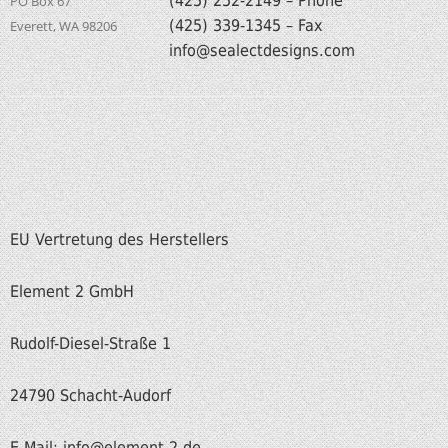
(425) 252-2149 – Phone
PO Box 67
(425) 339-1345 – Fax
Everett, WA 98206
info@sealectdesigns.com
EU Vertretung des Herstellers
Element 2 GmbH
Rudolf-Diesel-Straße 1
24790 Schacht-Audorf
E-Mail: info
@element-2.de