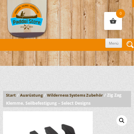
0
Zum
Menü
Inhalt
sprin
/
/
/ Zig Zag
Start
Ausrüstung
Wilderness Systems Zubehör
Klemme, Seilbefestigung – Select Designs