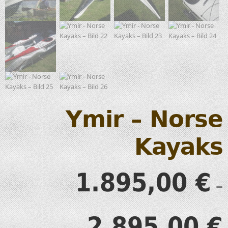
Ymir – Norse
Kayaks
1.895,00
€
–
2.895,00
€