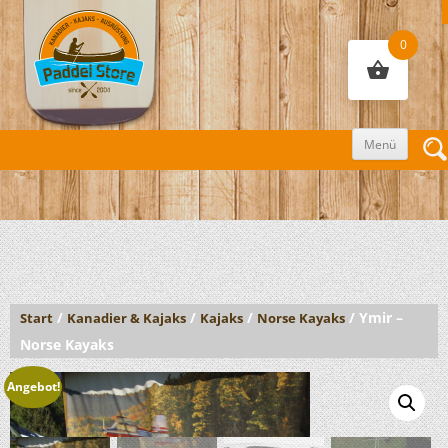
0
Zum
Menü
Inhalt
sprin
/
/
/
/ Ymir –
Start
Kanadier & Kajaks
Kajaks
Norse Kayaks
Norse Kayaks
Angebot!