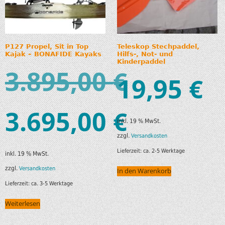
P127 Propel, Sit in Top
Teleskop Stechpaddel,
Kajak – BONAFIDE Kayaks
Hilfs-, Not- und
Kinderpaddel
3.895,00
€
19,95
€
3.695,00
€
inkl. 19 % MwSt.
zzgl.
Versandkosten
Lieferzeit:
ca. 2-5 Werktage
inkl. 19 % MwSt.
zzgl.
Versandkosten
In den Warenkorb
Lieferzeit:
ca. 3-5 Werktage
Weiterlesen