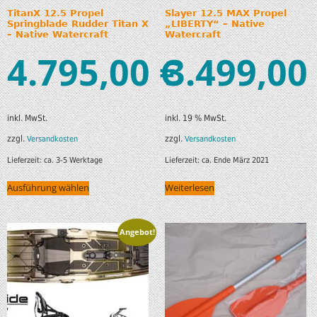
TitanX 12.5 Propel
Slayer 12.5 MAX Propel
Springblade Rudder Titan X
„LIBERTY“ – Native
– Native Watercraft
Watercraft
4.795,00
3.499,00
€
inkl. MwSt.
inkl. 19 % MwSt.
zzgl.
zzgl.
Versandkosten
Versandkosten
Lieferzeit:
ca. 3-5 Werktage
Lieferzeit:
ca. Ende März 2021
Ausführung wählen
Weiterlesen
Angebot!