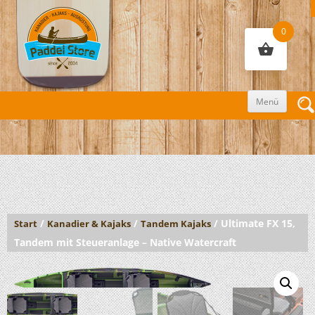
0
Zum
Menü
Inhalt
sprin
/
/
/ Ultimate FX 15,
Start
Kanadier & Kajaks
Tandem Kajaks
Tandem mit Steueranlage – Native Watercraft