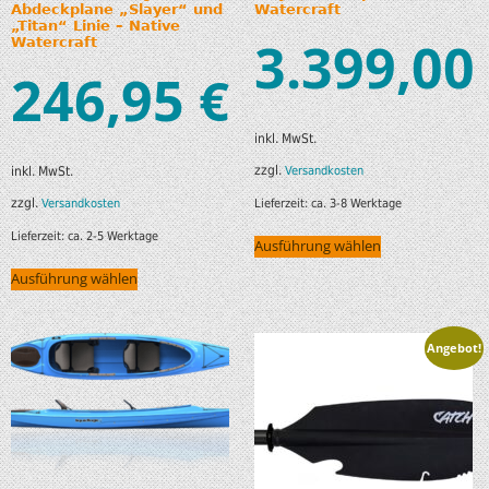
Abdeckplane „Slayer“ und
Watercraft
„Titan“ Linie – Native
3.399,00
Watercraft
246,95
€
inkl. MwSt.
zzgl.
Versandkosten
inkl. MwSt.
zzgl.
Lieferzeit:
ca. 3-8 Werktage
Versandkosten
Lieferzeit:
ca. 2-5 Werktage
Ausführung wählen
Ausführung wählen
Angebot!