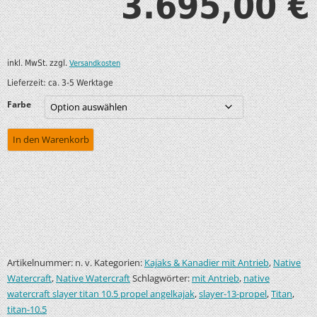
3.695,00
€
inkl. MwSt.
zzgl.
Versandkosten
Lieferzeit:
ca. 3-5 Werktage
Farbe
In den Warenkorb
Artikelnummer:
Kategorien:
,
n. v.
Kajaks & Kanadier mit Antrieb
Native
,
Schlagwörter:
,
Watercraft
Native Watercraft
mit Antrieb
native
,
,
,
watercraft slayer titan 10.5 propel angelkajak
slayer-13-propel
Titan
titan-10.5