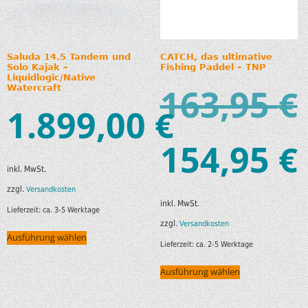
Saluda 14.5 Tandem und
CATCH, das ultimative
Solo Kajak –
Fishing Paddel – TNP
Liquidlogic/Native
163,95
€
Watercraft
1.899,00
€
154,95
€
inkl. MwSt.
zzgl.
Versandkosten
inkl. MwSt.
Lieferzeit:
ca. 3-5 Werktage
zzgl.
Versandkosten
Ausführung wählen
Lieferzeit:
ca. 2-5 Werktage
Ausführung wählen