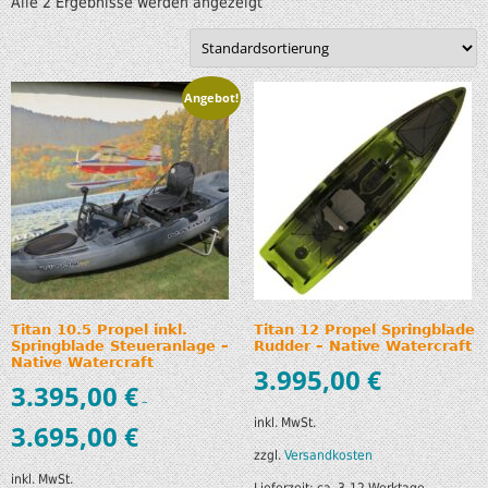
Alle 2 Ergebnisse werden angezeigt
Angebot!
Titan 10.5 Propel inkl.
Titan 12 Propel Springblade
Springblade Steueranlage –
Rudder – Native Watercraft
Native Watercraft
3.995,00
€
3.395,00
€
–
inkl. MwSt.
3.695,00
€
zzgl.
Versandkosten
inkl. MwSt.
Lieferzeit:
ca. 3-12 Werktage