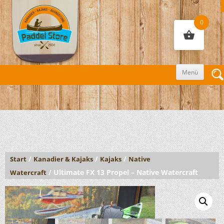
0
Zum
Menü
Inhalt
sprin
/
/
/
Start
Kanadier & Kajaks
Kajaks
Native
/ Ultimate FX 13 Propel – Native Watercraft
Watercraft