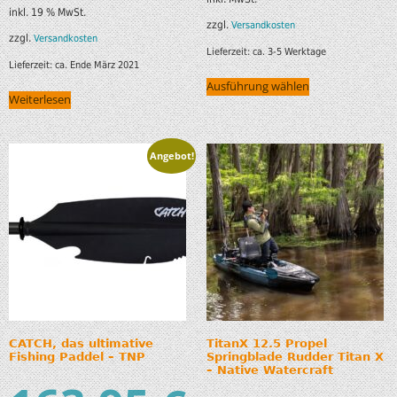
inkl. 19 % MwSt.
zzgl.
Versandkosten
zzgl.
Versandkosten
Lieferzeit:
ca. 3-5 Werktage
Lieferzeit:
ca. Ende März 2021
Ausführung wählen
Weiterlesen
Angebot!
CATCH, das ultimative
TitanX 12.5 Propel
Fishing Paddel – TNP
Springblade Rudder Titan X
– Native Watercraft