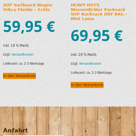
SUP Surfboard Wagen
HEAVY DUTY,
Orkca Florida – Eckla
Wasserdichter Packsack
SUP Rucksack DRY BAG –
59,95
€
Mint Lama
69,95
€
inkl. 19 % MwSt.
zzgl.
Versandkosten
inkl. 19 % MwSt.
zzgl.
Lieferzeit:
ca. 2-3 Werktage
Versandkosten
Lieferzeit:
ca. 2-3 Werktage
In den Warenkorb
In den Warenkorb
Anfahrt