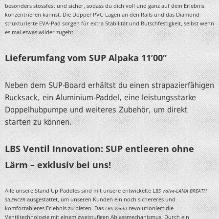
besonders stossfest und sicher, sodass du dich voll und ganz auf dein Erlebnis
konzentrieren kannst. Die Doppel-PVC-Lagen an den Rails und das Diamond-
strukturierte EVA-Pad sorgen für extra Stabilität und Rutschfestigkeit, selbst wenn
es mal etwas wilder zugeht.
Lieferumfang vom SUP Alpaka 11’00“
Neben dem SUP-Board erhältst du einen strapazierfähigen
Rucksack, ein Aluminium-Paddel, eine leistungsstarke
Doppelhubpumpe und weiteres Zubehör, um direkt
starten zu können.
LBS Ventil Innovation: SUP entleeren ohne
Lärm – exklusiv bei uns!
Alle unsere Stand Up Paddles sind mit unsere entwickelte L
BS Valve-LAMA BREATH
SILENCER
ausgestattet, um unseren Kunden ein noch sichereres und
komfortableres Erlebnis zu bieten. Das
LBS Ventil
revolutioniert die
Ventiltechnologie mit einem zweistufigen Ablassmechanismus. Durch ein