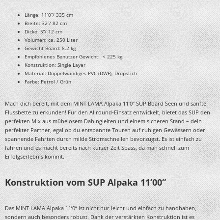
Länge: 11’0”/ 335 cm
Breite: 32”/ 82 cm
Dicke: 5”/ 12 cm
Volumen: ca. 250 Liter
Gewicht Board: 8.2 kg
Empfohlenes Benutzer Gewicht: < 225 kg
Konstruktion: Single Layer
Material: Doppelwandiges PVC (DWF), Dropstich
Farbe: Petrol / Grün
Mach dich bereit, mit dem MINT LAMA Alpaka 11’0“ SUP Board Seen und sanfte
Flussbette zu erkunden! Für den Allround-Einsatz entwickelt, bietet das SUP den
perfekten Mix aus mühelosem Dahingleiten und einem sicheren Stand – dein
perfekter Partner, egal ob du entspannte Touren auf ruhigen Gewässern oder
spannende Fahrten durch milde Stromschnellen bevorzugst. Es ist einfach zu
fahren und es macht bereits nach kurzer Zeit Spass, da man schnell zum
Erfolgserlebnis kommt.
Konstruktion vom SUP Alpaka 11’00“
Das MINT LAMA Alpaka 11’0“ ist nicht nur leicht und einfach zu handhaben,
sondern auch besonders robust. Dank der verstärkten Konstruktion ist es