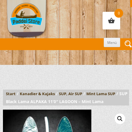
0
Zum
Menü
Inhalt
sprin
/
/
/
/ SUP
Start
Kanadier & Kajaks
SUP, Air SUP
Mint Lama SUP
Black Lama ALPAKA 11’0″ LAGOON – Mint Lama