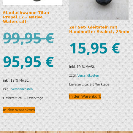
Staufachwanne Titan
Propel 12 – Native
Watercraft
2er Set- Gleitstein mit
99,95
€
Handmutter Sealect, 25mm
15,95
€
95,95
€
inkl. 19 % MwSt.
zzgl.
Versandkosten
inkl. 19 % MwSt.
Lieferzeit:
ca. 2-3 Werktage
zzgl.
Versandkosten
In den Warenkorb
Lieferzeit:
ca. 2-5 Werktage
In den Warenkorb