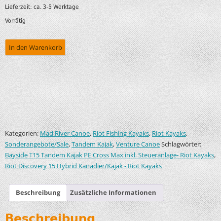
Lieferzeit:
ca. 3-5 Werktage
Vorrätig
In den Warenkorb
Kategorien:
,
,
,
Mad River Canoe
Riot Fishing Kayaks
Riot Kayaks
,
,
Schlagwörter:
Sonderangebote/Sale
Tandem Kajak
Venture Canoe
,
Bayside T15 Tandem Kajak PE Cross Max inkl. Steueranlage- Riot Kayaks
Riot Discovery 15 Hybrid Kanadier/Kajak - Riot Kayaks
Beschreibung
Zusätzliche Informationen
Beschreibung