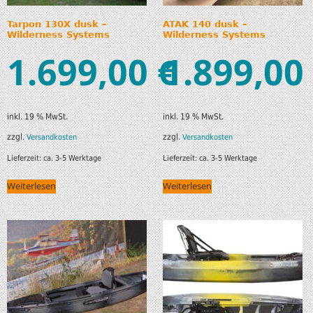
Tarpon 130X dusk –
ATAK 140 dusk –
Wilderness Systems
Wilderness Systems
1.699,00
1.899,00
€
inkl. 19 % MwSt.
inkl. 19 % MwSt.
zzgl.
zzgl.
Versandkosten
Versandkosten
Lieferzeit:
ca. 3-5 Werktage
Lieferzeit:
ca. 3-5 Werktage
Weiterlesen
Weiterlesen