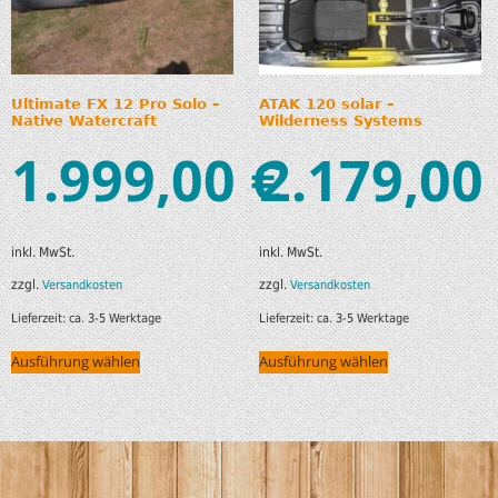
Ultimate FX 12 Pro Solo –
ATAK 120 solar –
Native Watercraft
Wilderness Systems
1.999,00
2.179,00
€
inkl. MwSt.
inkl. MwSt.
zzgl.
zzgl.
Versandkosten
Versandkosten
Lieferzeit:
ca. 3-5 Werktage
Lieferzeit:
ca. 3-5 Werktage
Ausführung wählen
Ausführung wählen