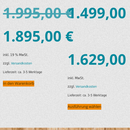
1.995,00
1.499,00
€
1.895,00
€
–
1.629,00
inkl. 19 % MwSt.
zzgl.
Versandkosten
Lieferzeit:
ca. 3-5 Werktage
inkl. MwSt.
In den Warenkorb
zzgl.
Versandkosten
Lieferzeit:
ca. 3-5 Werktage
Ausführung wählen