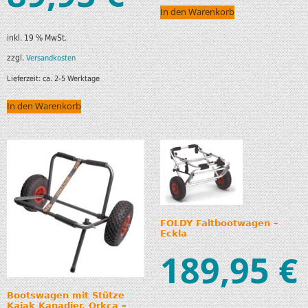
In den Warenkorb
inkl. 19 % MwSt.
zzgl.
Versandkosten
Lieferzeit:
ca. 2-5 Werktage
In den Warenkorb
FOLDY Faltbootwagen –
Eckla
189,95
€
Bootswagen mit Stütze
Kajak Kanadier, Orkca –