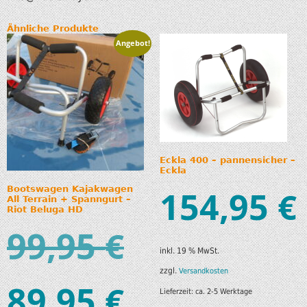
Ähnliche Produkte
Angebot!
Eckla 400 – pannensicher –
Eckla
154,95
Bootswagen Kajakwagen
€
All Terrain + Spanngurt –
Riot Beluga HD
99,95
€
inkl. 19 % MwSt.
zzgl.
Versandkosten
89,95
€
Lieferzeit:
ca. 2-5 Werktage