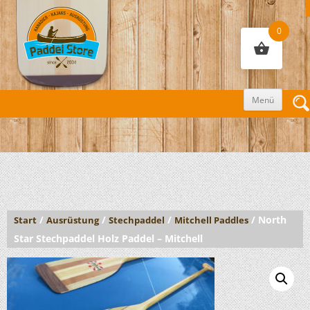
0
Zum
Menü
Inhalt
sprin
/
/
/
/ North
Start
Ausrüstung
Stechpaddel
Mitchell Paddles
Star Stechpaddel Holz Paddel – Mitchell