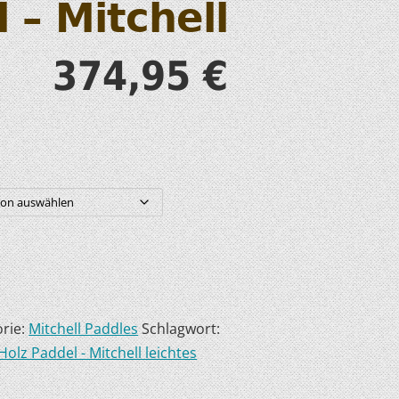
 – Mitchell
S
374,95
€
T
rie:
Mitchell Paddles
Schlagwort:
olz Paddel - Mitchell leichtes