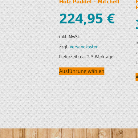
Holz Paddel – Mitchell
224,95
€
inkl. MwSt.
i
zzgl.
Versandkosten
z
Lieferzeit:
ca. 2-5 Werktage
L
Ausführung wählen