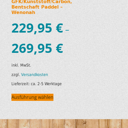
GFK/Kunststoff/Carbon,
Bentschaft Paddel –
Wenonah
229,95
€
–
269,95
€
inkl. MwSt.
zzgl.
Versandkosten
Lieferzeit:
ca. 2-5 Werktage
Ausführung wählen