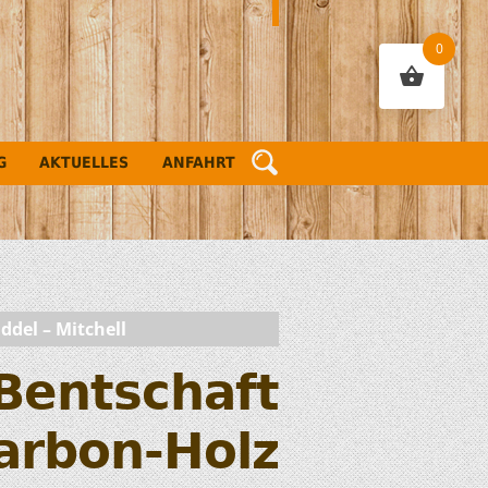
0
G
AKTUELLES
ANFAHRT
ddel – Mitchell
Bentschaft
arbon-Holz